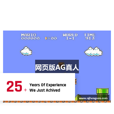
25
Years Of Experience
+
We Just Achived